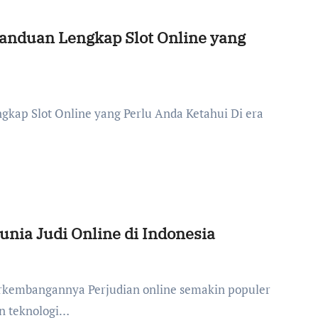
anduan Lengkap Slot Online yang
unia Judi Online di Indonesia
an teknologi…