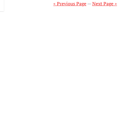
« Previous Page
—
Next Page »