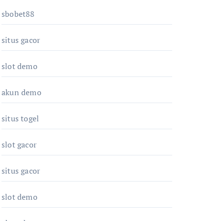
sbobet88
situs gacor
slot demo
akun demo
situs togel
slot gacor
situs gacor
slot demo