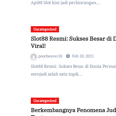
Api88 Slot kini jadi perbincangan…
Uncategorized
Slot88 Resmi: Sukses Besar di
Viral!
poorbeaver58
Feb 20, 2025
Slot88 Resmi: Sukses Besar di Dunia Permainan Slot yang Sedang Viral! Slot88 Resmi kini
menjadi salah satu topik…
Uncategorized
Berkembangnya Fenomena Judi 