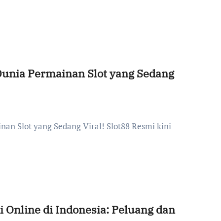
 Dunia Permainan Slot yang Sedang
Online di Indonesia: Peluang dan