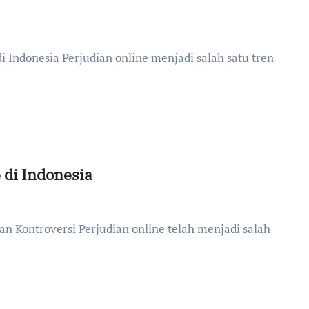
 di Indonesia