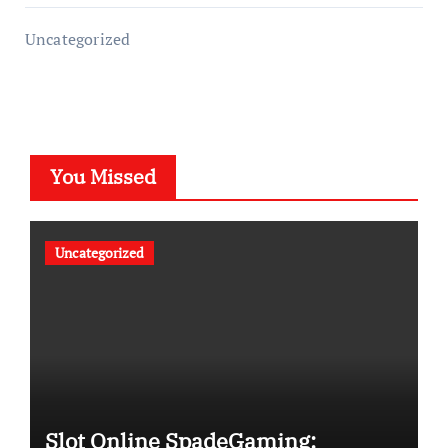
Uncategorized
You Missed
Uncategorized
Slot Online SpadeGaming: