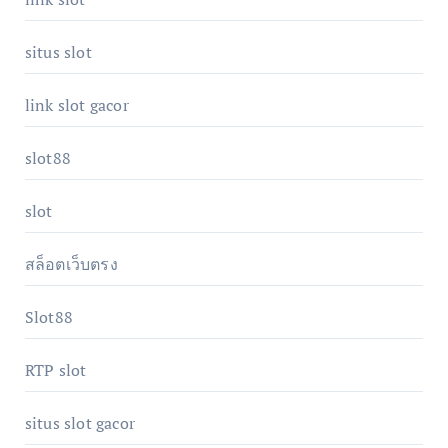
situs slot
link slot gacor
slot88
slot
สล็อตเว็บตรง
Slot88
RTP slot
situs slot gacor