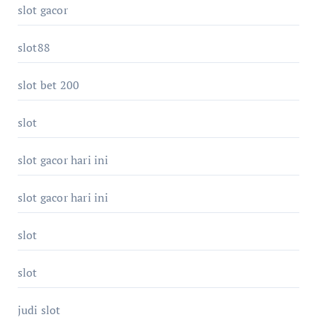
slot gacor
slot88
slot bet 200
slot
slot gacor hari ini
slot gacor hari ini
slot
slot
judi slot