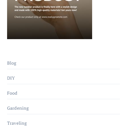
Blog
DIY
Food
Gardening
Traveling