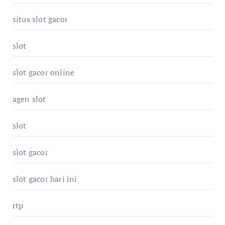
situs slot gacor
slot
slot gacor online
agen slot
slot
slot gacor
slot gacor hari ini
rtp