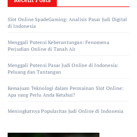
Slot Online SpadeGaming: Analisis Pasar Judi Digital
di Indonesia
Menggali Potensi Keberuntungan: Fenomena
Perjudian Online di Tanah Air
Menggali Potensi Pasar Judi Online di Indonesia:
Peluang dan Tantangan
Kemajuan Teknologi dalam Permainan Slot Online:
Apa yang Perlu Anda Ketahui?
Meningkatnya Popularitas Judi Online di Indonesia