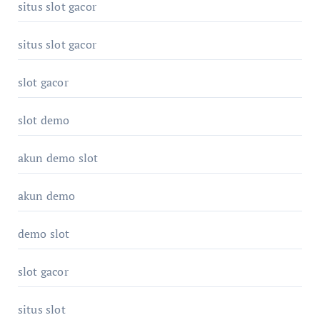
situs slot gacor
situs slot gacor
slot gacor
slot demo
akun demo slot
akun demo
demo slot
slot gacor
situs slot