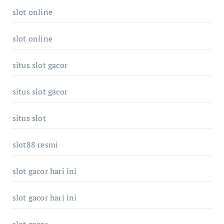
slot online
slot online
situs slot gacor
situs slot gacor
situs slot
slot88 resmi
slot gacor hari ini
slot gacor hari ini
slot gacor