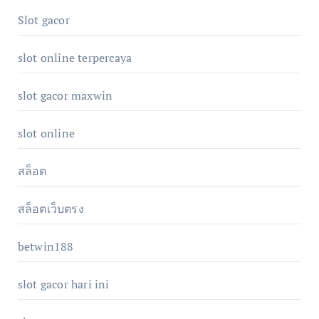
Slot gacor
slot online terpercaya
slot gacor maxwin
slot online
สล็อต
สล็อตเว็บตรง
betwin188
slot gacor hari ini