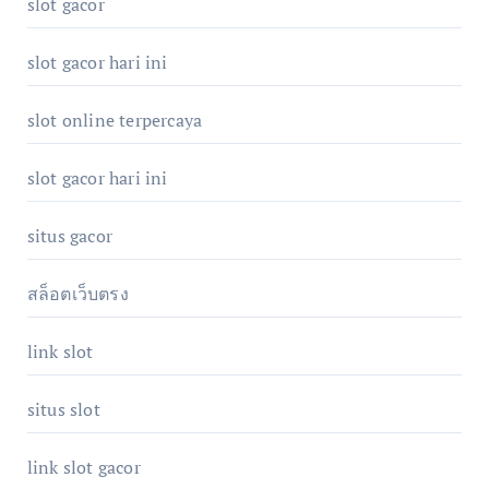
slot gacor
slot gacor hari ini
slot online terpercaya
slot gacor hari ini
situs gacor
สล็อตเว็บตรง
link slot
situs slot
link slot gacor