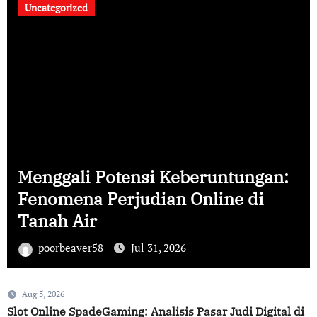
Uncategorized
Menggali Potensi Pasar Judi
Online di Indonesia: Peluang dan
Tantangan
poorbeaver58
Jul 16, 2026
Aug 5, 2026
Slot Online SpadeGaming: Analisis Pasar Judi Digital di