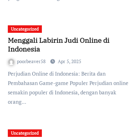
Uncategorized
Menggali Labirin Judi Online di
Indonesia
poorbeaver58
Apr 5, 2025
Perjudian Online di Indonesia: Berita dan
Pembahasan Game-game Populer Perjudian online
semakin populer di Indonesia, dengan banyak
orang…
Uncategorized