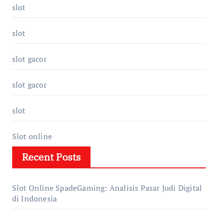
slot
slot
slot gacor
slot gacor
slot
Slot online
Recent Posts
Slot Online SpadeGaming: Analisis Pasar Judi Digital
di Indonesia