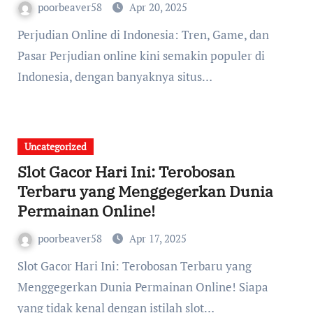
poorbeaver58
Apr 20, 2025
Perjudian Online di Indonesia: Tren, Game, dan
Pasar Perjudian online kini semakin populer di
Indonesia, dengan banyaknya situs…
Uncategorized
Slot Gacor Hari Ini: Terobosan
Terbaru yang Menggegerkan Dunia
Permainan Online!
poorbeaver58
Apr 17, 2025
Slot Gacor Hari Ini: Terobosan Terbaru yang
Menggegerkan Dunia Permainan Online! Siapa
yang tidak kenal dengan istilah slot…