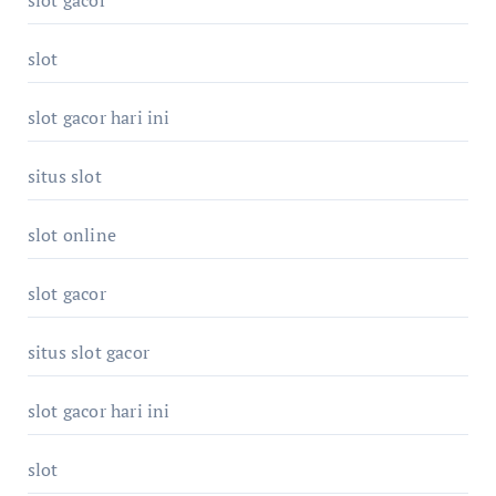
slot
slot gacor hari ini
situs slot
slot online
slot gacor
situs slot gacor
slot gacor hari ini
slot