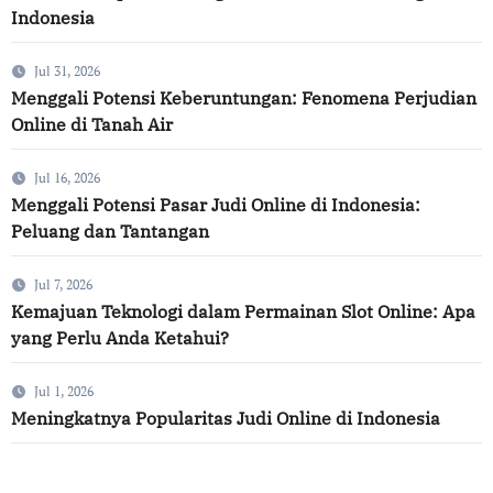
Indonesia
Jul 31, 2026
Menggali Potensi Keberuntungan: Fenomena Perjudian
Online di Tanah Air
Jul 16, 2026
Menggali Potensi Pasar Judi Online di Indonesia:
Peluang dan Tantangan
Jul 7, 2026
Kemajuan Teknologi dalam Permainan Slot Online: Apa
yang Perlu Anda Ketahui?
Jul 1, 2026
Meningkatnya Popularitas Judi Online di Indonesia