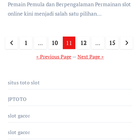
Pemain Pemula dan Berpengalaman Permainan slot
online kini menjadi salah satu pilihan…
Posts
1
…
10
11
12
…
15
pagination
« Previous Page
—
Next Page »
situs toto slot
JPTOTO
slot gacor
slot gacor