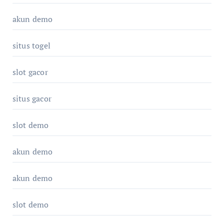
akun demo
situs togel
slot gacor
situs gacor
slot demo
akun demo
akun demo
slot demo