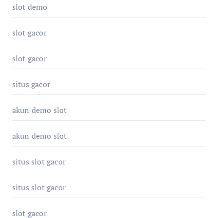
slot demo
slot gacor
slot gacor
situs gacor
akun demo slot
akun demo slot
situs slot gacor
situs slot gacor
slot gacor