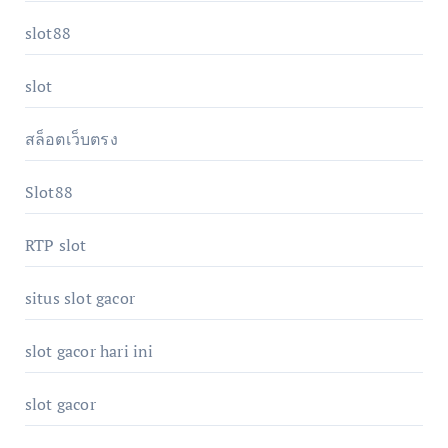
slot88
slot
สล็อตเว็บตรง
Slot88
RTP slot
situs slot gacor
slot gacor hari ini
slot gacor