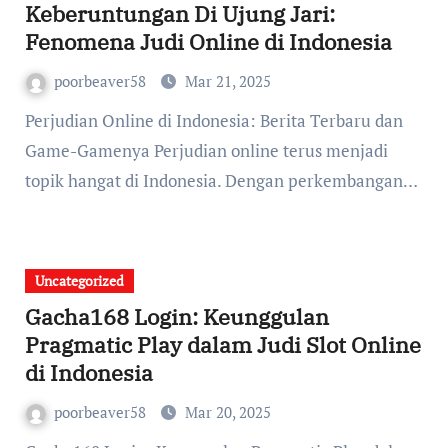
Keberuntungan Di Ujung Jari:
Fenomena Judi Online di Indonesia
poorbeaver58
Mar 21, 2025
Perjudian Online di Indonesia: Berita Terbaru dan
Game-Gamenya Perjudian online terus menjadi
topik hangat di Indonesia. Dengan perkembangan…
Uncategorized
Gacha168 Login: Keunggulan
Pragmatic Play dalam Judi Slot Online
di Indonesia
poorbeaver58
Mar 20, 2025