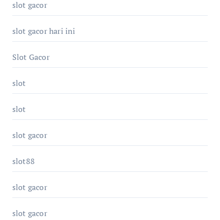
slot gacor
slot gacor hari ini
Slot Gacor
slot
slot
slot gacor
slot88
slot gacor
slot gacor