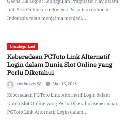
Gacha168 Login: Keunggulan Pragmatic Play dalam
Judi Slot Online di Indonesia Perjudian online di
Indonesia telah menjelma menjadi…
Uncategorized
Keberadaan PGToto Link Alternatif
Login dalam Dunia Slot Online yang
Perlu Diketahui
poorbeaver58
Mar 13, 2025
Keberadaan PGToto Link Alternatif Login dalam
Dunia Slot Online yang Perlu Diketahui Keberadaan
PGToto Link Alternatif Login dalam…