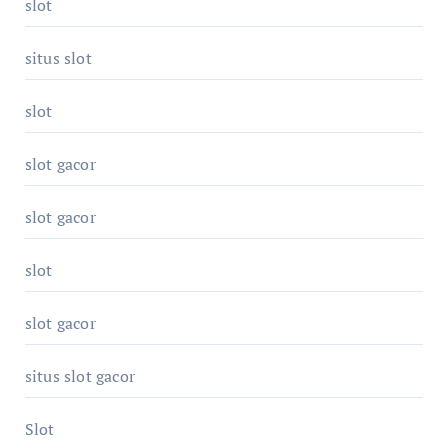
slot
situs slot
slot
slot gacor
slot gacor
slot
slot gacor
situs slot gacor
Slot