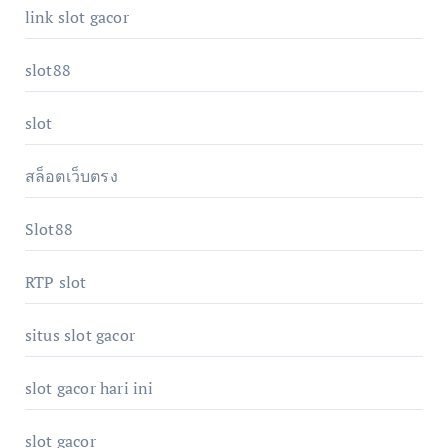
link slot gacor
slot88
slot
สล็อตเว็บตรง
Slot88
RTP slot
situs slot gacor
slot gacor hari ini
slot gacor