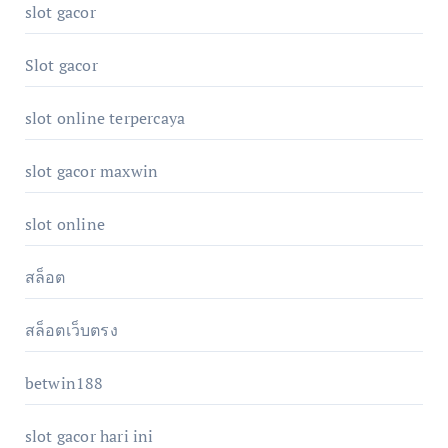
slot gacor
Slot gacor
slot online terpercaya
slot gacor maxwin
slot online
สล็อต
สล็อตเว็บตรง
betwin188
slot gacor hari ini