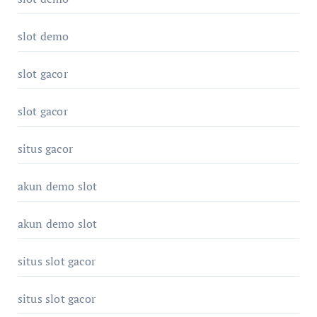
slot demo
slot gacor
slot gacor
situs gacor
akun demo slot
akun demo slot
situs slot gacor
situs slot gacor