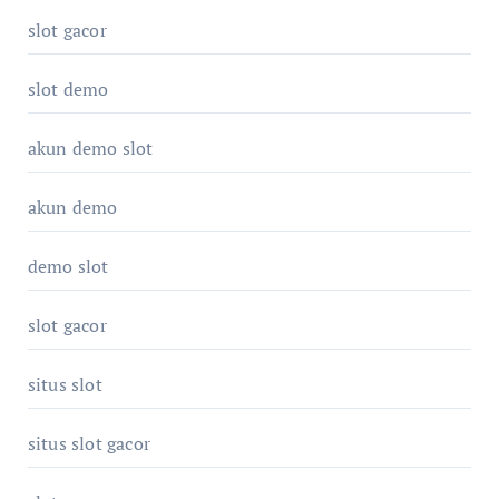
slot gacor
slot demo
akun demo slot
akun demo
demo slot
slot gacor
situs slot
situs slot gacor