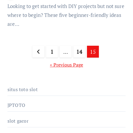
Looking to get started with DIY projects but not sure
where to begin? These five beginner-friendly ideas
are…
Posts
1
…
14
15
pagination
« Previous Page
situs toto slot
JPTOTO
slot gacor