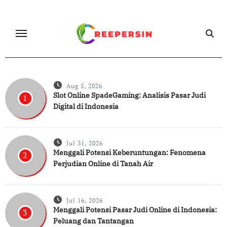
Skip
to
content
Aug 5, 2026
Slot Online SpadeGaming: Analisis Pasar Judi
1
Digital di Indonesia
Jul 31, 2026
Menggali Potensi Keberuntungan: Fenomena
2
Perjudian Online di Tanah Air
Jul 16, 2026
Menggali Potensi Pasar Judi Online di Indonesia:
3
Peluang dan Tantangan