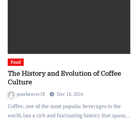
Food
The History and Evolution of Coffee
Culture
poorbeaver58
Dec 18, 2024
Coffee, one of the most popular beverages in the
world, has a rich and fascinating history that spans…