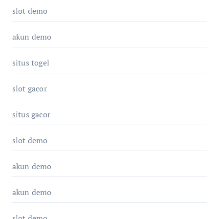
slot demo
akun demo
situs togel
slot gacor
situs gacor
slot demo
akun demo
akun demo
slot demo