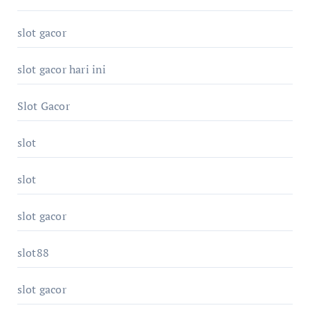
slot gacor
slot gacor hari ini
Slot Gacor
slot
slot
slot gacor
slot88
slot gacor