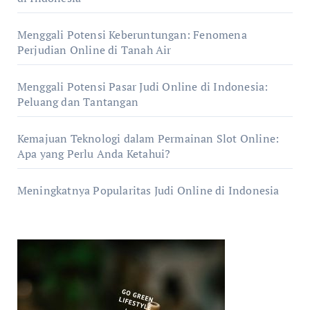
Menggali Potensi Keberuntungan: Fenomena
Perjudian Online di Tanah Air
Menggali Potensi Pasar Judi Online di Indonesia:
Peluang dan Tantangan
Kemajuan Teknologi dalam Permainan Slot Online:
Apa yang Perlu Anda Ketahui?
Meningkatnya Popularitas Judi Online di Indonesia