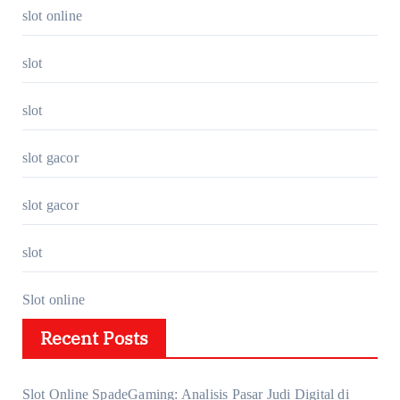
slot online
slot
slot
slot gacor
slot gacor
slot
Slot online
Recent Posts
Slot Online SpadeGaming: Analisis Pasar Judi Digital di