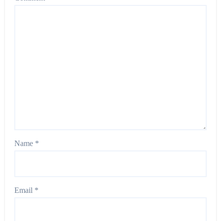
Name
*
Email
*