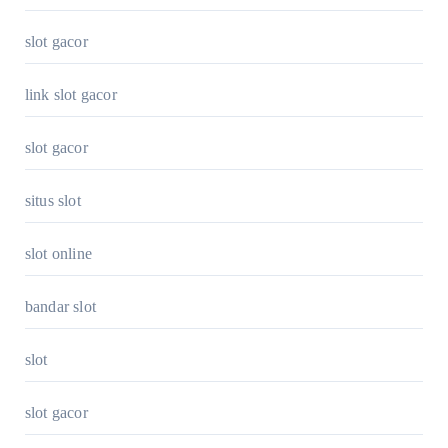
slot gacor
link slot gacor
slot gacor
situs slot
slot online
bandar slot
slot
slot gacor