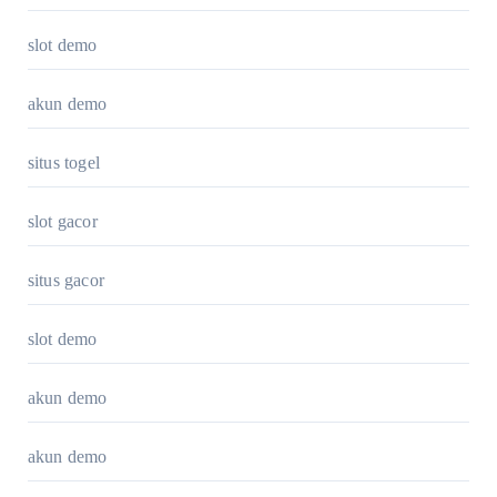
slot demo
akun demo
situs togel
slot gacor
situs gacor
slot demo
akun demo
akun demo