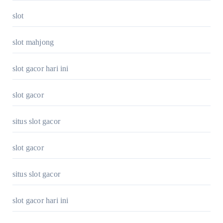
slot
slot mahjong
slot gacor hari ini
slot gacor
situs slot gacor
slot gacor
situs slot gacor
slot gacor hari ini