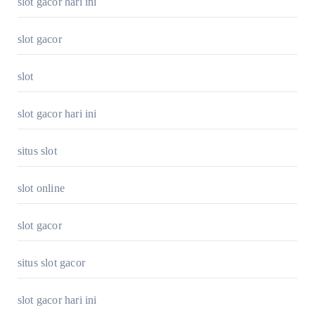
slot gacor hari ini
slot gacor
slot
slot gacor hari ini
situs slot
slot online
slot gacor
situs slot gacor
slot gacor hari ini