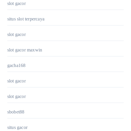
slot gacor
situs slot terpercaya
slot gacor
slot gacor maxwin
gacha168
slot gacor
slot gacor
sbobet88
situs gacor