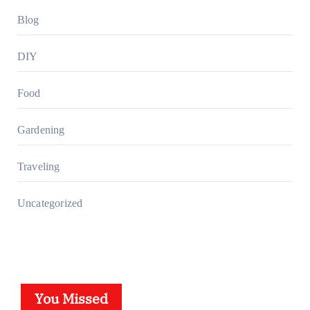
Blog
DIY
Food
Gardening
Traveling
Uncategorized
You Missed