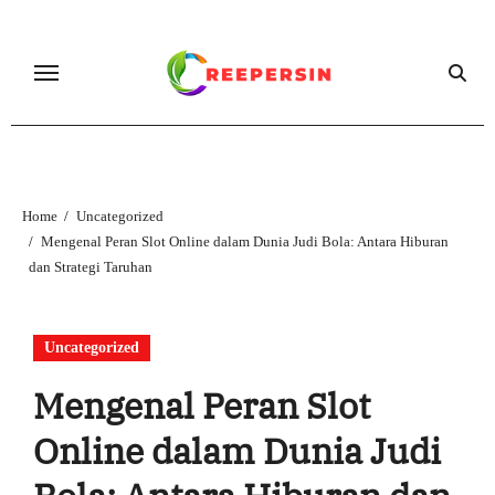
Skip
to
content
Home
Uncategorized
Mengenal Peran Slot Online dalam Dunia Judi Bola: Antara Hiburan
dan Strategi Taruhan
Uncategorized
Mengenal Peran Slot
Online dalam Dunia Judi