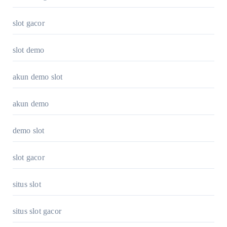
slot gacor
slot demo
akun demo slot
akun demo
demo slot
slot gacor
situs slot
situs slot gacor