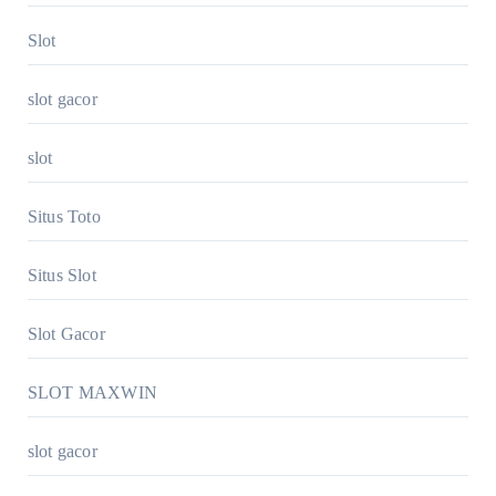
Slot
slot gacor
slot
Situs Toto
Situs Slot
Slot Gacor
SLOT MAXWIN
slot gacor