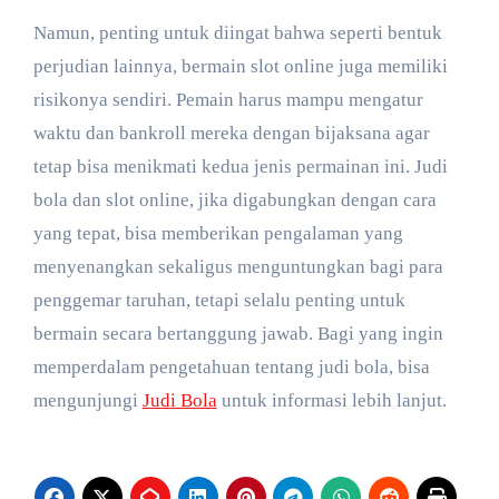
Namun, penting untuk diingat bahwa seperti bentuk
perjudian lainnya, bermain slot online juga memiliki
risikonya sendiri. Pemain harus mampu mengatur
waktu dan bankroll mereka dengan bijaksana agar
tetap bisa menikmati kedua jenis permainan ini. Judi
bola dan slot online, jika digabungkan dengan cara
yang tepat, bisa memberikan pengalaman yang
menyenangkan sekaligus menguntungkan bagi para
penggemar taruhan, tetapi selalu penting untuk
bermain secara bertanggung jawab. Bagi yang ingin
memperdalam pengetahuan tentang judi bola, bisa
mengunjungi
Judi Bola
untuk informasi lebih lanjut.