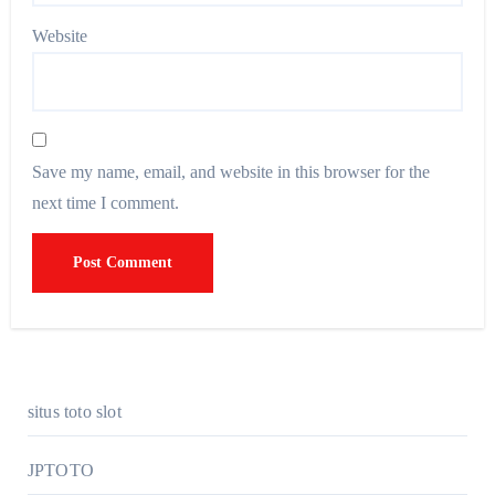
Website
Save my name, email, and website in this browser for the
next time I comment.
situs toto slot
JPTOTO