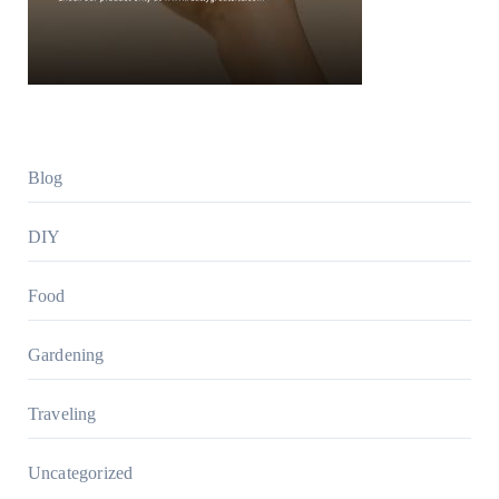
Blog
DIY
Food
Gardening
Traveling
Uncategorized