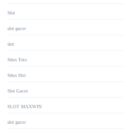
Slot
slot gacor
slot
Situs Toto
Situs Slot
Slot Gacor
SLOT MAXWIN
slot gacor