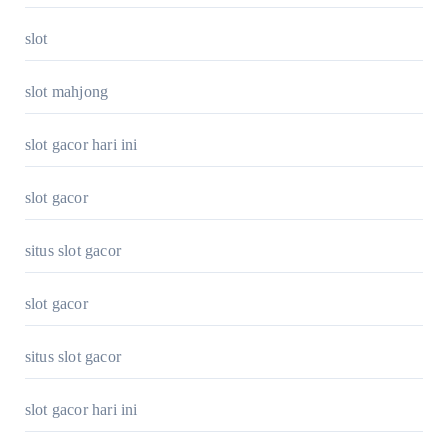
slot
slot mahjong
slot gacor hari ini
slot gacor
situs slot gacor
slot gacor
situs slot gacor
slot gacor hari ini