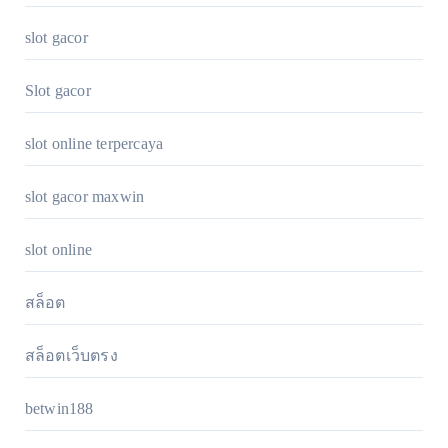
slot gacor
Slot gacor
slot online terpercaya
slot gacor maxwin
slot online
สล็อต
สล็อตเว็บตรง
betwin188