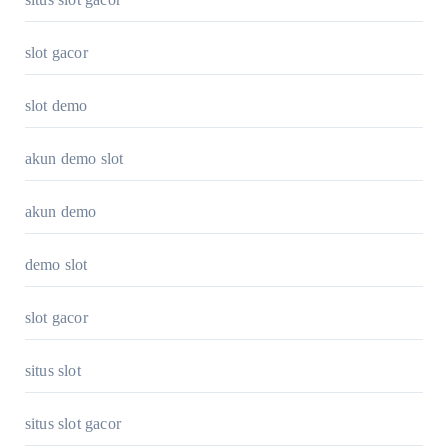
slot gacor
slot demo
akun demo slot
akun demo
demo slot
slot gacor
situs slot
situs slot gacor