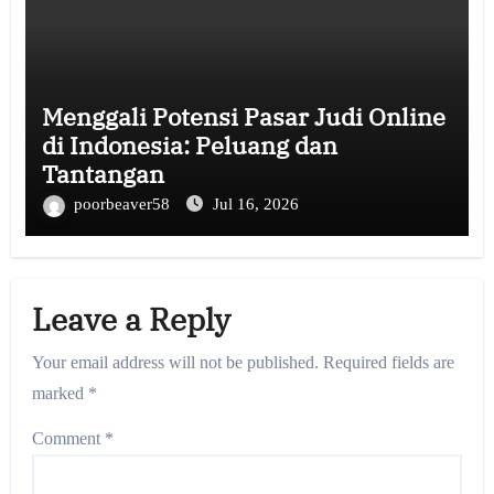
Menggali Potensi Pasar Judi Online
di Indonesia: Peluang dan
Tantangan
poorbeaver58
Jul 16, 2026
Leave a Reply
Your email address will not be published.
Required fields are
marked
*
Comment
*