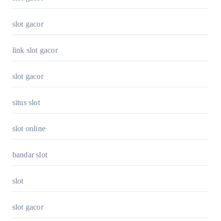
slot gacor
link slot gacor
slot gacor
situs slot
slot online
bandar slot
slot
slot gacor