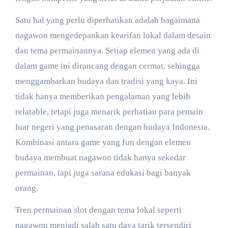
Satu hal yang perlu diperhatikan adalah bagaimana
nagawon mengedepankan kearifan lokal dalam desain
dan tema permainannya. Setiap elemen yang ada di
dalam game ini dirancang dengan cermat, sehingga
menggambarkan budaya dan tradisi yang kaya. Ini
tidak hanya memberikan pengalaman yang lebih
relatable, tetapi juga menarik perhatian para pemain
luar negeri yang penasaran dengan budaya Indonesia.
Kombinasi antara game yang fun dengan elemen
budaya membuat nagawon tidak hanya sekedar
permainan, tapi juga sarana edukasi bagi banyak
orang.
Tren permainan slot dengan tema lokal seperti
nagawon menjadi salah satu daya tarik tersendiri