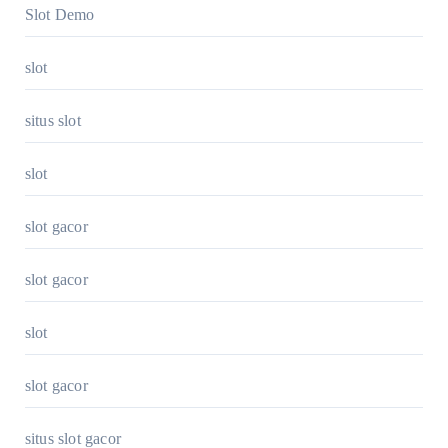
Slot Demo
slot
situs slot
slot
slot gacor
slot gacor
slot
slot gacor
situs slot gacor