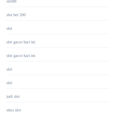
slot88
slot bet 200
slot
slot gacor hari ini
slot gacor hari ini
slot
slot
judi slot
situs slot