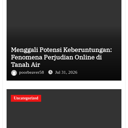
Menggali Potensi Keberuntungan:
Fenomena Perjudian Online di
Tanah Air
poorbeaver58
Jul 31, 2026
Uncategorized