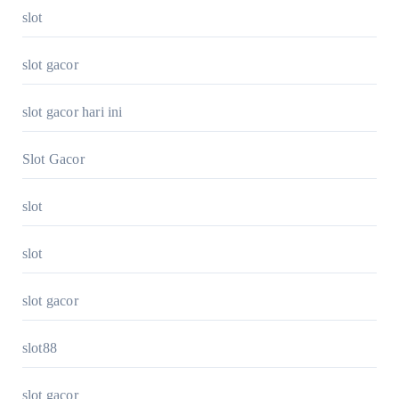
slot
slot gacor
slot gacor hari ini
Slot Gacor
slot
slot
slot gacor
slot88
slot gacor