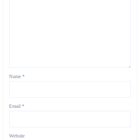
Name
*
Email
*
Website