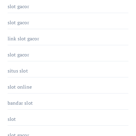
slot gacor
slot gacor
link slot gacor
slot gacor
situs slot
slot online
bandar slot
slot
slot gacor