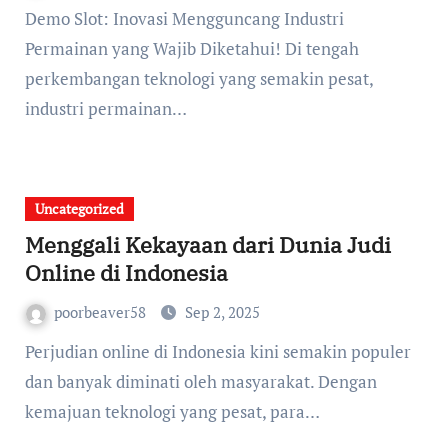
Demo Slot: Inovasi Mengguncang Industri
Permainan yang Wajib Diketahui! Di tengah
perkembangan teknologi yang semakin pesat,
industri permainan…
Uncategorized
Menggali Kekayaan dari Dunia Judi
Online di Indonesia
poorbeaver58
Sep 2, 2025
Perjudian online di Indonesia kini semakin populer
dan banyak diminati oleh masyarakat. Dengan
kemajuan teknologi yang pesat, para…