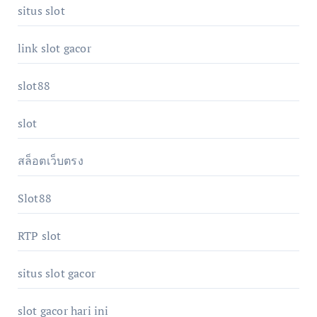
situs slot
link slot gacor
slot88
slot
สล็อตเว็บตรง
Slot88
RTP slot
situs slot gacor
slot gacor hari ini