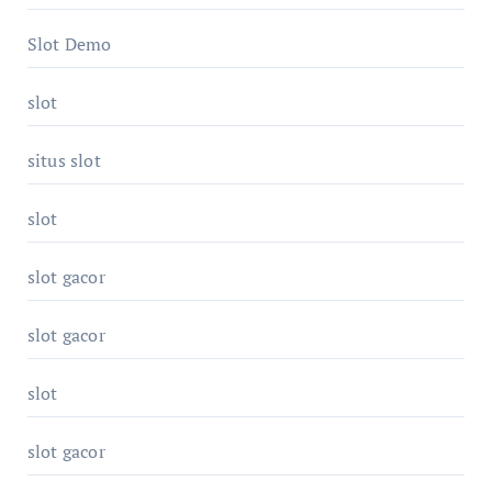
Slot Demo
slot
situs slot
slot
slot gacor
slot gacor
slot
slot gacor