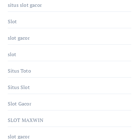
situs slot gacor
Slot
slot gacor
slot
Situs Toto
Situs Slot
Slot Gacor
SLOT MAXWIN
slot gacor