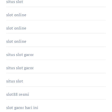
situs slot
slot online
slot online
slot online
situs slot gacor
situs slot gacor
situs slot
slot88 resmi
slot gacor hari ini