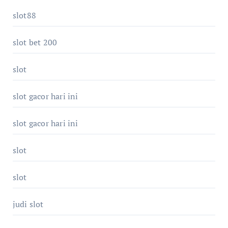
slot88
slot bet 200
slot
slot gacor hari ini
slot gacor hari ini
slot
slot
judi slot