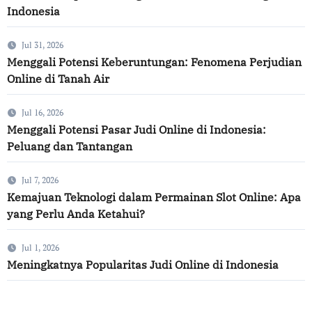
Indonesia
Jul 31, 2026
Menggali Potensi Keberuntungan: Fenomena Perjudian
Online di Tanah Air
Jul 16, 2026
Menggali Potensi Pasar Judi Online di Indonesia:
Peluang dan Tantangan
Jul 7, 2026
Kemajuan Teknologi dalam Permainan Slot Online: Apa
yang Perlu Anda Ketahui?
Jul 1, 2026
Meningkatnya Popularitas Judi Online di Indonesia