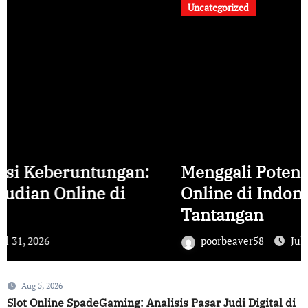
Uncategorized
Menggali Potensi Pasar Judi
Online di Indonesia: Peluang dan
Tantangan
poorbeaver58
Jul 16, 2026
Aug 5, 2026
Slot Online SpadeGaming: Analisis Pasar Judi Digital di