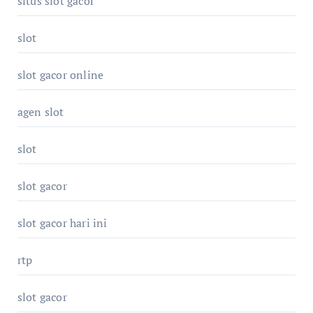
situs slot gacor
slot
slot gacor online
agen slot
slot
slot gacor
slot gacor hari ini
rtp
slot gacor