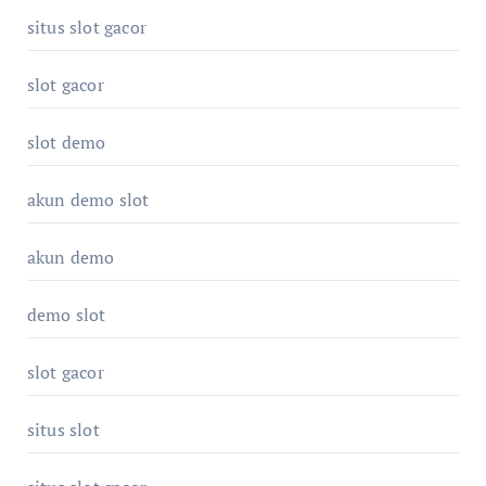
situs slot gacor
slot gacor
slot demo
akun demo slot
akun demo
demo slot
slot gacor
situs slot