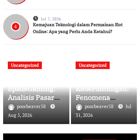
Jul 7, 2026
Kemajuan Teknologi dalam Permainan Slot
4
Online: Apa yang Perlu Anda Ketahui?
Uncategorized
Uncategorized
Slot Online
Menggali Potensi
SpadeGaming:
Keberuntungan:
Analisis Pasar
Fenomena
Judi Digital di
Perjudian Online
poorbeaver58
poorbeaver58
Jul
Indonesia
di Tanah Air
Aug 5, 2026
31, 2026