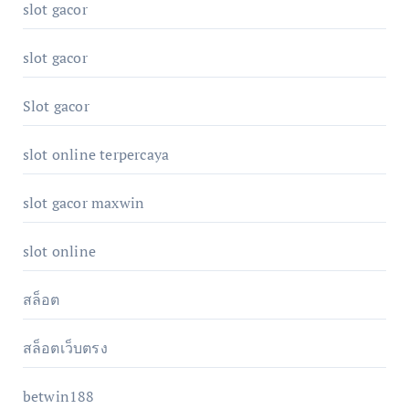
slot gacor
slot gacor
Slot gacor
slot online terpercaya
slot gacor maxwin
slot online
สล็อต
สล็อตเว็บตรง
betwin188