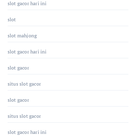
slot gacor hari ini
slot
slot mahjong
slot gacor hari ini
slot gacor
situs slot gacor
slot gacor
situs slot gacor
slot gacor hari ini