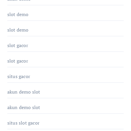
slot demo
slot demo
slot gacor
slot gacor
situs gacor
akun demo slot
akun demo slot
situs slot gacor