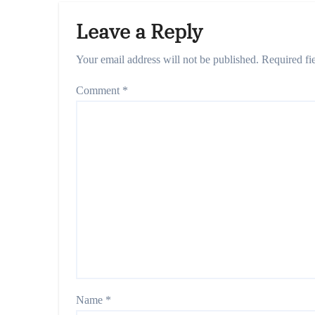
Leave a Reply
Your email address will not be published.
Required fi
Comment
*
Name
*