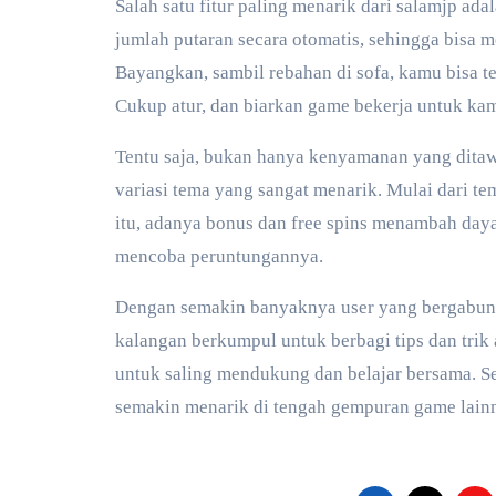
Salah satu fitur paling menarik dari salamjp a
jumlah putaran secara otomatis, sehingga bisa 
Bayangkan, sambil rebahan di sofa, kamu bisa t
Cukup atur, dan biarkan game bekerja untuk ka
Tentu saja, bukan hanya kenyamanan yang ditaw
variasi tema yang sangat menarik. Mulai dari te
itu, adanya bonus dan free spins menambah daya
mencoba peruntungannya.
Dengan semakin banyaknya user yang bergabun
kalangan berkumpul untuk berbagi tips dan trik 
untuk saling mendukung dan belajar bersama. Se
semakin menarik di tengah gempuran game lain