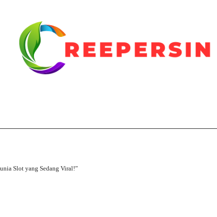
ia Slot yang Sedang Viral!”