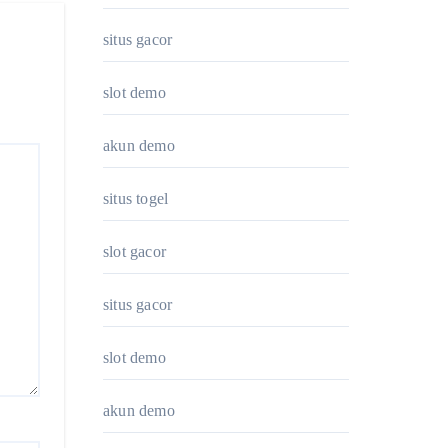
situs gacor
slot demo
akun demo
situs togel
slot gacor
situs gacor
slot demo
akun demo