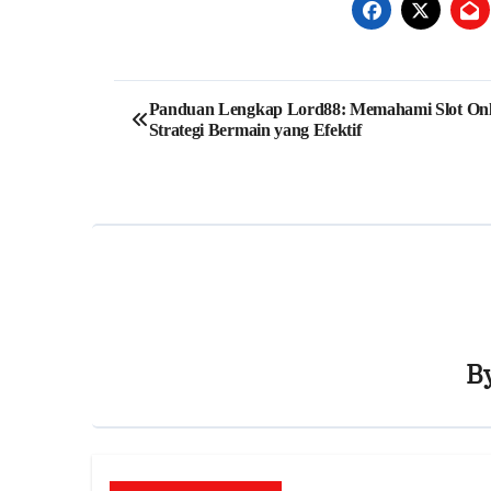
Post
Panduan Lengkap Lord88: Memahami Slot Onl
Strategi Bermain yang Efektif
navigation
B