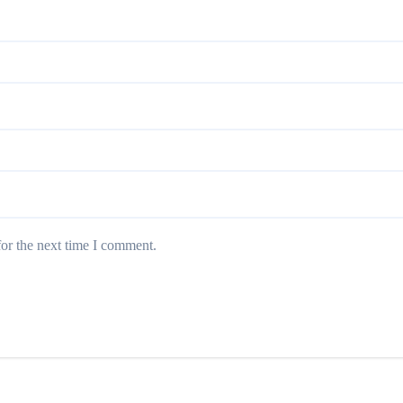
or the next time I comment.