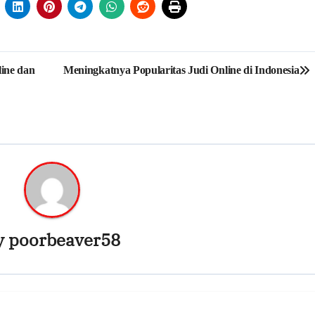
ine dan
Meningkatnya Popularitas Judi Online di Indonesia
y
poorbeaver58